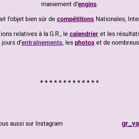
maniement d'
engins
.
 fait l'objet bien sûr de
compétitions
Nationales, Inte
ons relatives à la G.R., le
calendrier
et les résulta
s jours d'
entraînements
, les
photos
et de nombreuse
* * * * * * * * * * * * *
gr_va
ez-nous aussi sur Instagram