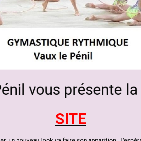
il vous présente la 
SITE
ger, un nouveau look va faire son apparition. J'esp