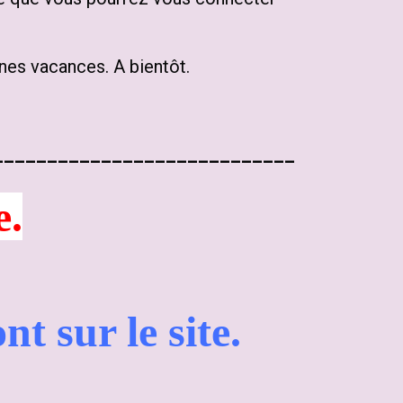
nes vacances. A bientôt.
____________________________
t sur le site
.