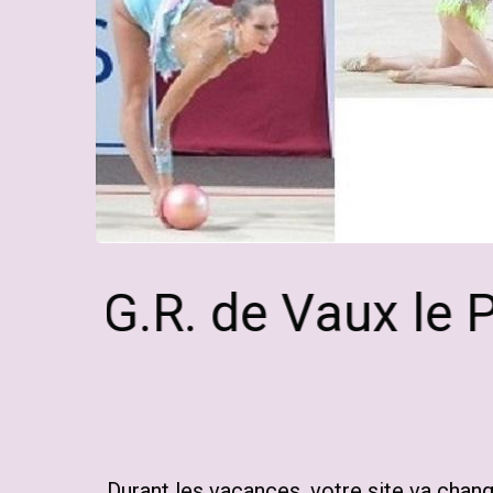
 G.R. de Vaux le Pén
D
urant les vacances, votre site va chan