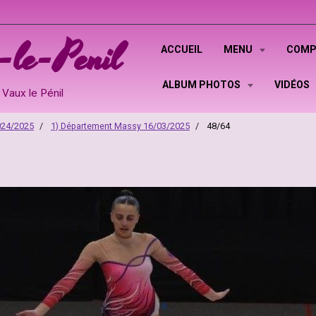
le-Penil
ACCUEIL
MENU
COMP
ALBUM PHOTOS
VIDÉOS
Vaux le Pénil
024/2025
1) Département Massy 16/03/2025
48/64