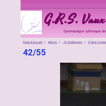
G.R.S. Vaux-
Gymnastique rythmique de 
Page d'accueil
Album
- 5) Challenges
3) Brie Comt
42/55