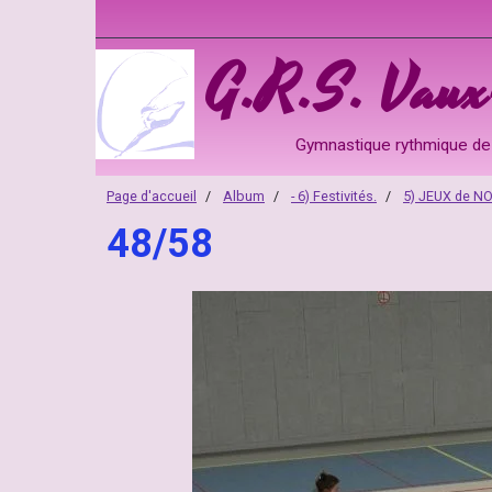
G.R.S. Vaux-
Gymnastique rythmique de 
Page d'accueil
Album
- 6) Festivités.
5) JEUX de N
48/58